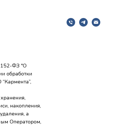
 152-ФЗ "О
ии обработки
 “Кармента”,
 хранения,
иси, накопления,
удаления, а
ным Оператором,