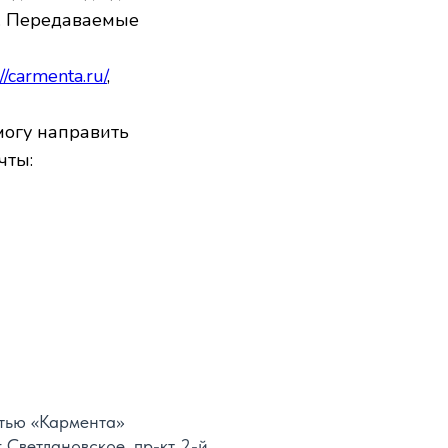
а. Передаваемые
://carmenta.ru/
,
 могу направить
чты:
тью «Кармента»
 Светлановское, пр-кт 2-й