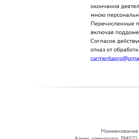
окончания деяте
мною персональны
Перечисленные п
включая поддом
Согласие действуе
отказ от обработ
carmentapro@gmai
Наименование 
Адрес оператора: 194021,