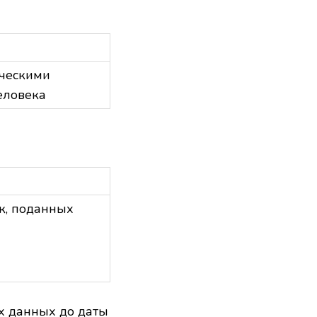
ическими
еловека
к, поданных
х данных до даты