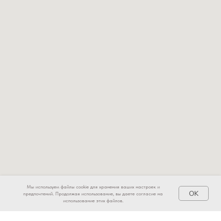
Мы используем файлы cookie для хранения ваших настроек и
OK
предпочтений. Продолжая использование, вы даете согласие на
использование этих файлов.